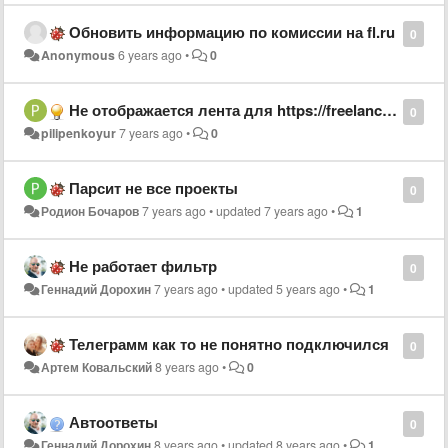
Обновить информацию по комиссии на fl.ru
0
Anonymous
6 years ago
•
0
Не отображается лента для https://freelancehunt.com
0
pilipenkoyur
7 years ago
•
0
Парсит не все проекты
0
Родион Бочаров
7 years ago
•
updated
7 years ago
•
1
Не работает фильтр
0
Геннадий Дорохин
7 years ago
•
updated
5 years ago
•
1
Телеграмм как то не понятно подключился
0
Артем Ковальский
8 years ago
•
0
Автоответы
0
Геннадий Дорохин
8 years ago
•
updated
8 years ago
•
1