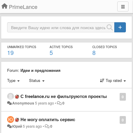
PrimeLance
UNMARKED TOPICS
ACTIVE TOPICS
CLOSED TOPICS
19
5
8
Forum:
Идеи и предложения
Type
Status
Top rated
С freelance.ru не фильтруются проекты
0
Anonymous
5 years ago
•
0
Не могу оплатить сервис
0
Юрий
5 years ago
•
0