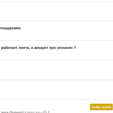
площадками.
 работает лента, а аккаунт про оплачен ?
Under review
Lance (Support)
9 years ago
•
1