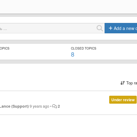
Add a new 
TOPICS
CLOSED TOPICS
8
Top r
Under review
Lance (Support)
9 years ago
•
2