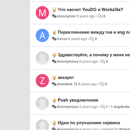
Что насчет YouDO и Workzilla?
moonytver
8 years ago
•
0
Переключение между rus и eng 
Антон
8 years ago
•
0
Здравствуйте, а почему у меня не
Anonymous
8 years ago
•
0
аккаунт
zhanibek 72
8 years ago
•
0
Push уведомления
Anonymous
9 years ago
•
1
•
1 duplicate
Идеи по улучшению сервиса
Anonymous
9 years ago
•
updated by
Prime