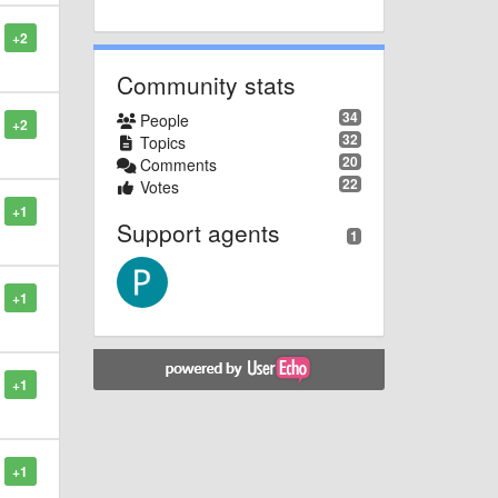
+2
Community stats
34
People
+2
32
Topics
20
Comments
22
Votes
+1
Support agents
1
+1
+1
+1