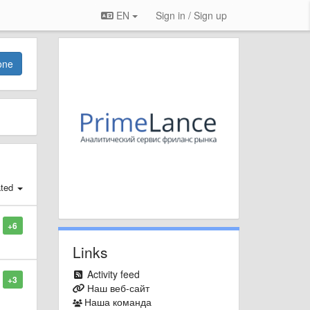
EN
Sign in / Sign up
one
ated
+6
Links
Activity feed
+3
Наш веб-сайт
Наша команда