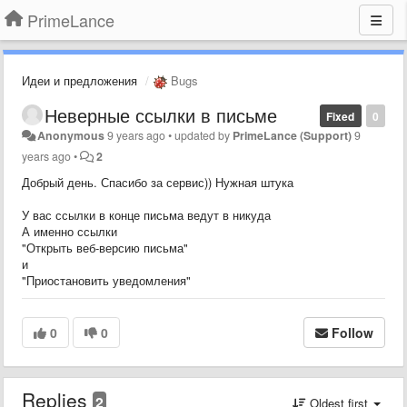
PrimeLance
Идеи и предложения
Bugs
Неверные ссылки в письме
Fixed
0
Anonymous
9 years ago
•
updated by
PrimeLance (Support)
9
years ago
•
2
Добрый день. Спасибо за сервис)) Нужная штука
У вас ссылки в конце письма ведут в никуда
А именно ссылки
"Открыть веб-версию письма"
и
"Приостановить уведомления"
0
0
Follow
Replies
2
Oldest first