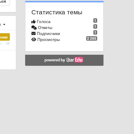
ься
Статистика темы
1
Голоса
у
1
Ответы
1
Подписчики
ении
2 295
Просмотры