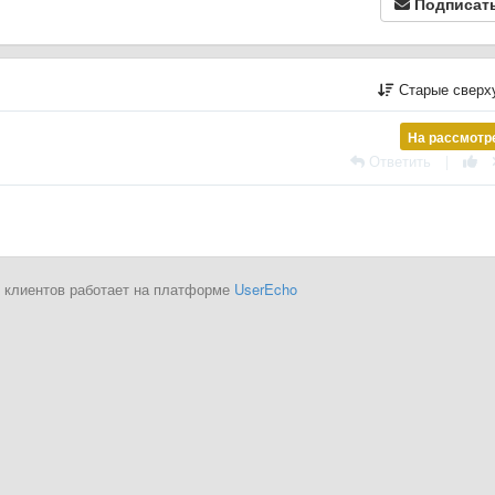
Подписат
Старые сверх
На рассмотр
Ответить
|
 клиентов работает на платформе
UserEcho