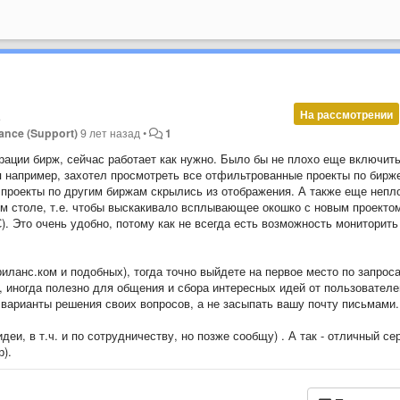
На рассмотрении
ance (Support)
9 лет назад
•
1
ации бирж, сейчас работает как нужно. Было бы не плохо еще включит
 например, захотел просмотреть все отфильтрованные проекты по бирж
е проекты по другим биржам скрылись из отображения. А также еще непл
м столе, т.е. чтобы выскакивало всплывающее окошко с новым проекто
. Это очень удобно, потому как не всегда есть возможность мониторить
риланс.ком и подобных), тогда точно выйдете на первое место по запрос
 иногда полезно для общения и сбора интересных идей от пользователе
варианты решения своих вопросов, а не засыпать вашу почту письмами.
и, в т.ч. и по сотрудничеству, но позже сообщу) . А так - отличный се
р).