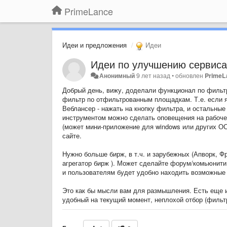
PrimeLance
Идеи и предложения
Идеи
Идеи по улучшению сервиса
Анонимный
9 лет назад
•
обновлен
PrimeL
Добрый день, вижу, доделали функционал по фильтр
фильтр по отфильтрованным площадкам. Т.е. если я
Веблансер - нажать на кнопку фильтра, и остальны
инструментом можно сделать оповещения на рабоче
(может мини-приложение для windows или других ОС)
сайте.
Нужно больше бирж, в т.ч. и зарубежных (Апворк, Ф
агрегатор бирж ). Может сделайте форум/комьюнити,
и пользователям будет удобно находить возможные 
Это как бы мысли вам для размышления. Есть еще иде
удобный на текущий момент, неплохой отбор (фильт