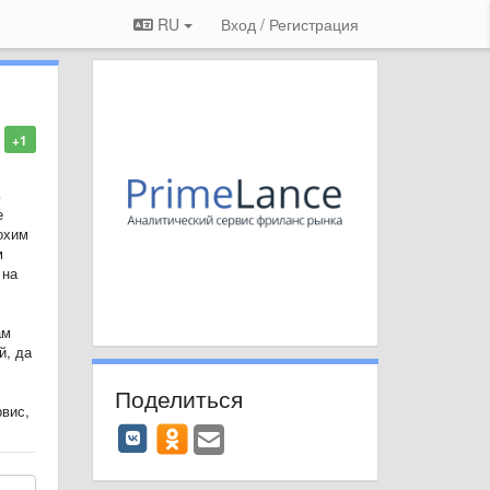
RU
Вход / Регистрация
+1
ь
е
охим
м
 на
ам
й, да
Поделиться
рвис,